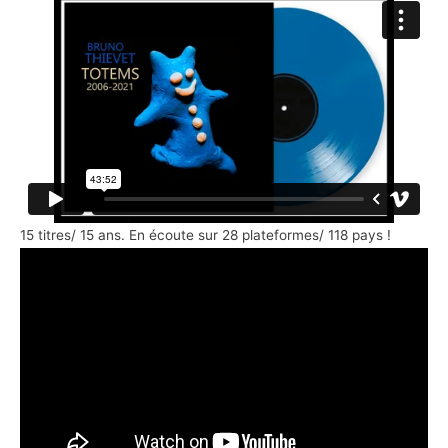
15 titres/ 15 ans. En écoute sur 28 plateformes/ 118 pays !