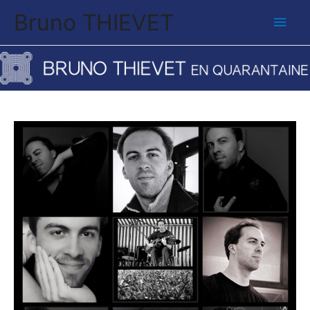
Bruno THIEVET
Men
princ