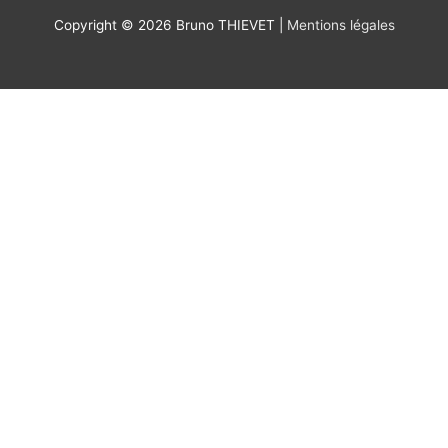
Copyright © 2026
Bruno THIEVET
|
Mentions légales