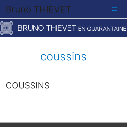
Bruno THIEVET
Men
princ
coussins
COUSSINS