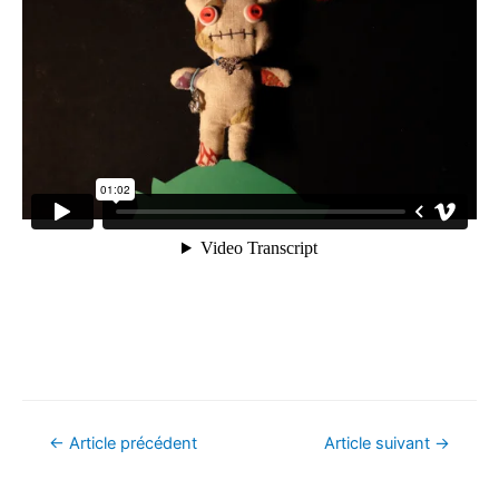
Navigation
←
Article précédent
Article suivant
→
de