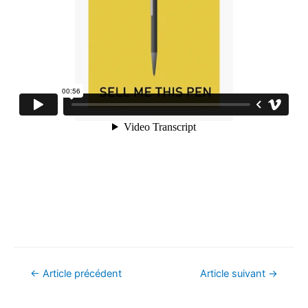
Navigation
←
Article précédent
Article suivant
→
de