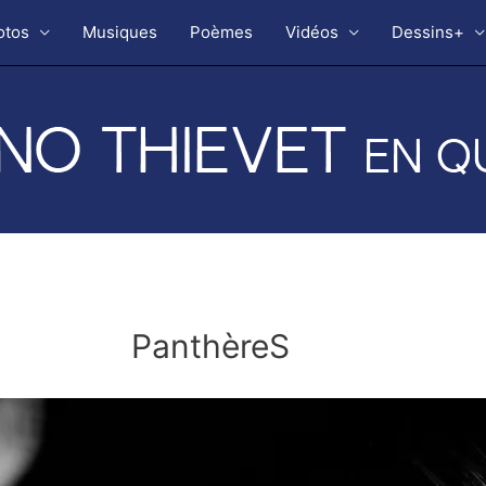
otos
Musiques
Poèmes
Vidéos
Dessins+
PanthèreS