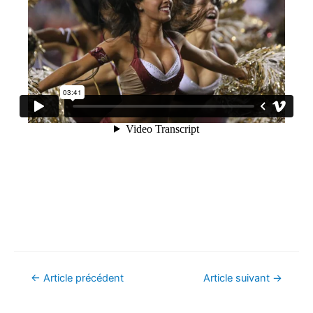
Navigation
←
Article précédent
Article suivant
→
de