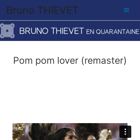
Bruno THIEVET
Men
princ
Pom pom lover (remaster)