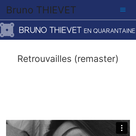
Bruno THIEVET
Men
princ
Retrouvailles (remaster)