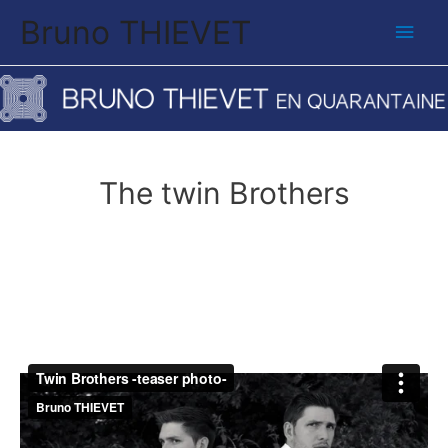
Bruno THIEVET
Men
princ
The twin Brothers