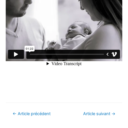
Navigation
←
Article précédent
Article suivant
→
de